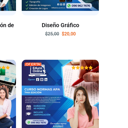
ión de
Diseño Gráfico
$
25,00
$
20,00
¡OFERTA!
rado
Valorado
on
con
00
4.75
 5
de 5