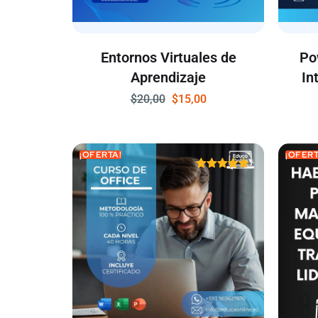
Entornos Virtuales de
Po
Aprendizaje
In
$
20,00
$
15,00
¡OFERTA!
¡OFERT
Valorado
con
4.86
de 5