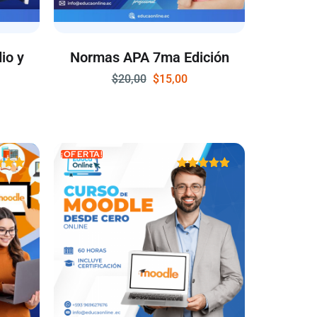
io y
Normas APA 7ma Edición
$
20,00
$
15,00
¡OFERTA!
rado
Valorado
on
con
86
4.90
 5
de 5