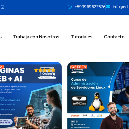
+593969627676
info@edu
s
Trabaja con Nosotros
Tutoriales
Contacto
A!
¡OFERTA!
Valorado
con
4.71
de 5