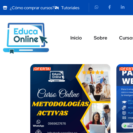
¿Cómo comprar cursos?
Tutoriales
Inicio
Sobre
Curso
¡OFERTA!
¡OFERT
Valorado
con
5.00
de 5