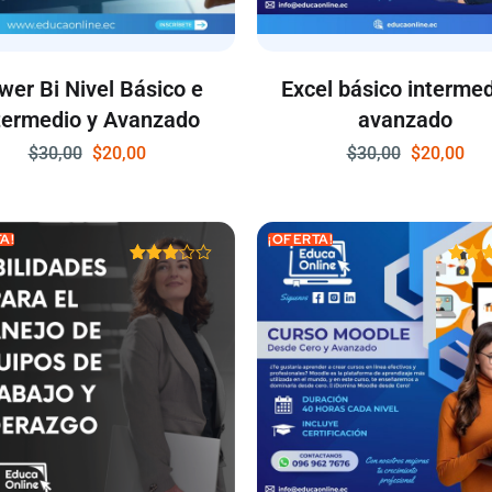
wer Bi Nivel Básico e
Excel básico intermed
termedio y Avanzado
avanzado
$
30,00
$
20,00
$
30,00
$
20,00
A!
¡OFERTA!
Valorad
Valo
o con
c
3.00
4.
de 5
de