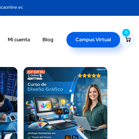
caonline.ec
0
Campus Virtual
Mi cuenta
Blog
¡OFERTA!
Valorado
con
5.00
de 5