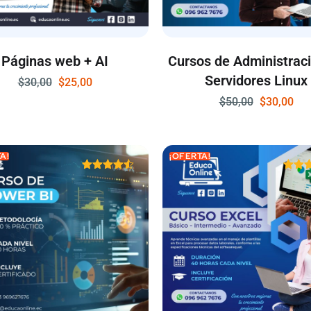
Páginas web + AI
Cursos de Administrac
Servidores Linux
$
30,00
$
25,00
$
50,00
$
30,00
A!
¡OFERTA!
Valorado
Valo
con
c
4.50
5.
de 5
de