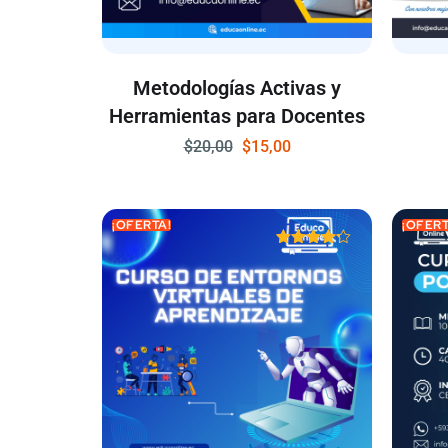
Metodologías Activas y
Herramientas para Docentes
$
20,00
$
15,00
¡OFERTA!
¡OFERT
Valorado
con
4.20
de 5