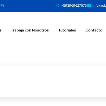
+593969627676
info@edu
s
Trabaja con Nosotros
Tutoriales
Contacto